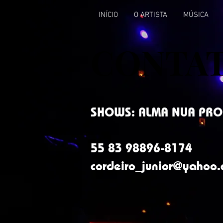
INÍCIO
O ARTISTA
MÚSICA
CONTA
CONTA
SHOWS: ALMA NUA PR
55 83 98896-8174
cordeiro_junior@yahoo.